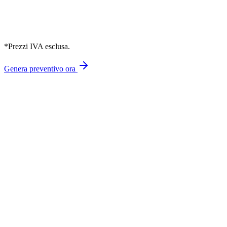
locali
blog/mese
PMI e piccoli e-
SEO avanzata, CDN, 2
Growth
€
550
/mese
commerce
blog/mese
SEO multilingua, 5
Authority
Brand nazionali
€
750
/mese
backlink/mese
*Prezzi IVA esclusa.
Genera preventivo ora
Lavorate solo con aziende di Ardea?
Quanto tempo serve per vedere risultati?
Offrite servizi white label?