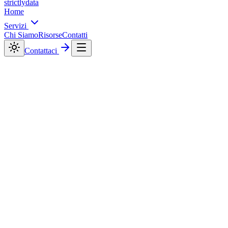
strictly
data
Home
Servizi
Chi Siamo
Risorse
Contatti
Contattaci
SEO Locale
Vuoi posizionare la tua attività su Google ad Ardea?