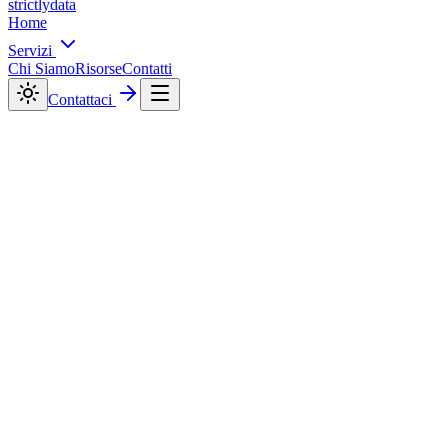
strictly
data
Home
Servizi
Chi Siamo
Risorse
Contatti
Contattaci
Chi Siamo
Strictlydata
digitale SEO
digital marketing
content
marketing
web design
servizi generati dall'AI