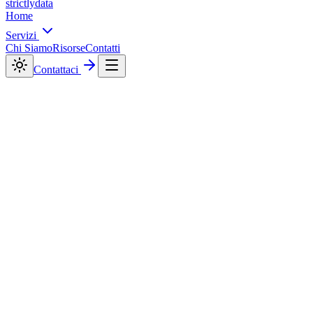
strictly
data
Home
Servizi
Chi Siamo
Risorse
Contatti
Contattaci
Web Design Locale
realizzazione di siti
web ad Aprilia