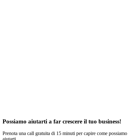
Come funziona la fatturazione e il ciclo di pagamento?
Come vengono gestiti i rimborsi?
In che modo vengono consegnati i progetti e come avviene la
migrazione di un sito?
Quali sono i tempi di realizzazione medi di un progetto?
È possibile chiedere revisioni dopo la consegna?
Posso ricevere assistenza o formazione sull'uso di WordPress, plugin o
temi?
Cosa succede se voglio sospendere o cancellare un servizio mensile?
Strictlydata si occupa di grafica stampata e branding tradizionale?
Strictlydata si occupa di social media e campagne pubblicitarie?
Possiamo aiutarti a far crescere
il tuo business
!
Prenota una call gratuita di 15 minuti per capire come possiamo
aiutarti.