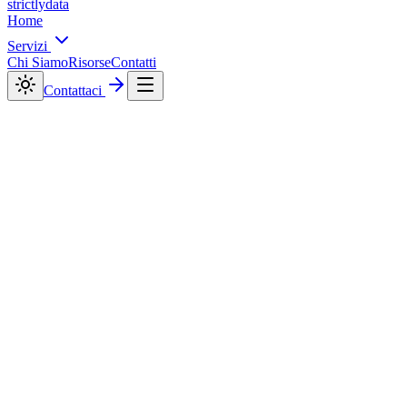
strictly
data
Home
Servizi
Chi Siamo
Risorse
Contatti
Contattaci
FAQ
Che cos'è Strictlydata?
Quali servizi offre Strictlydata?
Come funziona l'approccio progettuale di Strictlydata?
Cosa include un abbonamento White Label?
Quali sono le limitazioni e le condizioni principali dei servizi?