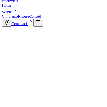
strictly
data
Home
Servizi
Chi Siamo
Risorse
Contatti
Contattaci
Legale
Strictlydata snc
Maggior età: