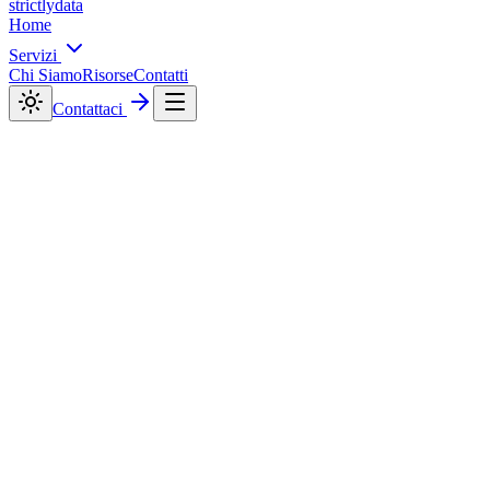
strictly
data
Home
Servizi
Chi Siamo
Risorse
Contatti
Contattaci
Archivio Categoria