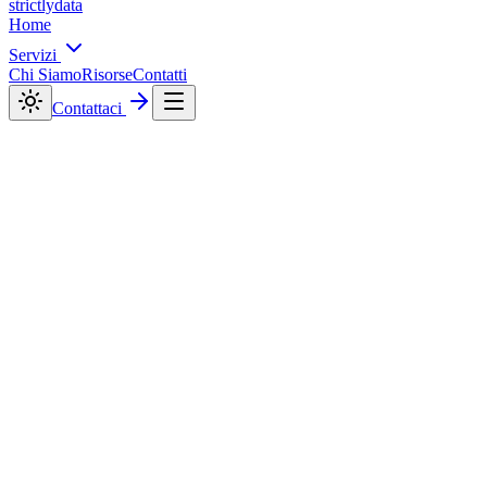
strictly
data
Home
Servizi
Chi Siamo
Risorse
Contatti
Contattaci